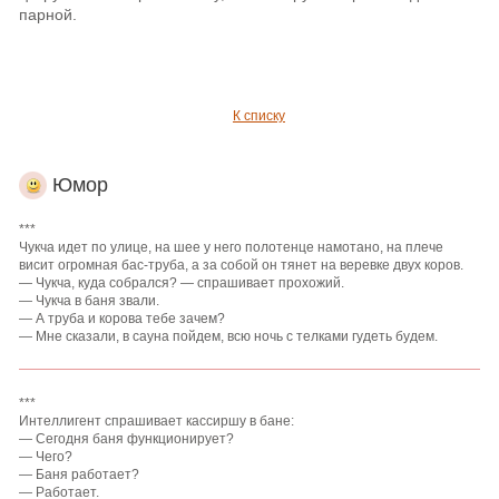
парной.
К списку
Юмор
***
Чукча идет по улице, на шее у него полотенце намотано, на плече
висит огромная бас-труба, а за собой он тянет на веревке двух коров.
— Чукча, куда собрался? — спрашивает прохожий.
— Чукча в баня звали.
— А труба и корова тебе зачем?
— Мне сказали, в сауна пойдем, всю ночь с телками гудеть будем.
***
Интеллигент спрашивает кассиршу в бане:
— Сегодня баня функционирует?
— Чего?
— Баня работает?
— Работает.