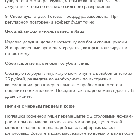
гущу от спитого кофе. Нужно, чтобы кожа покраснела. Но
аккуратно, чтобы не возникло сильного раздражения.
9. Снова душ, отдых. Готово. Процедура завершена. При
регулярном повторении эффект будет точно.
Что ещё можно использовать в бане
Издавна девушки делают косметику для бани своими руками.
Это проверенные временем средства, которые тонизируют и
питают кожу.
Обёртывание на основе голубой глины
Обычную голубую глину, какую можно купить в любой аптеке за
25 рублей, разведите до необходимой по инструкции
консистенции, равномерно намажьте проблемные места и
оберните полиэтиленом. Посидите так в парной минут десять. В
душе смойте.
Пилинг с чёрным перцем и кофе
Полчашки кофейной гущи перемешайте с 2 столовыми ложками
растительного масла, двумя ложками корицы, щепоточкой
молотого черного перца парой капель эфирных масел
цитрусовых. Вотрите в кожу, массажируя во время отдыха после