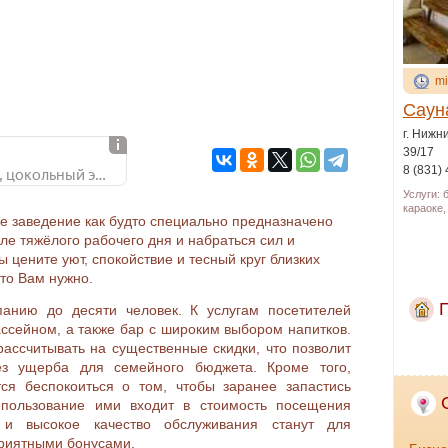
mi
Саун
г. Нижн
39/17
Маршала Воронова, 1а, цокольный этаж
8 (831)
Услуги: 
караоке
е заведение как будто специально предназначено
сле тяжёлого рабочего дня и набраться сил и
 цените уют, спокойствие и тесный круг близких
что Вам нужно.
анию до десяти человек. К услугам посетителей
ссейном, а также бар с широким выбором напитков.
рассчитывать на существенные скидки, что позволит
ез ущерба для семейного бюджета. Кроме того,
ся беспокоиться о том, чтобы заранее запастись
пользование ими входит в стоимость посещения
 и высокое качество обслуживания станут для
риятными бонусами.