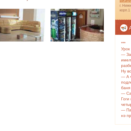
Бизне
г. Ниж
корп.1
***
Урок
— За
имел
разб
Ну во
— А 
подл
баня
— Са
Гоги
четы
— Па
нэ п