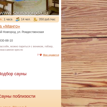
n.:
1 часа
14 чел.
350 руб./час
а «Манго»
ий Новгород, ул. Рождественская
 430-88-10
бассейн, можно париться с веником, гейзер,
, массажное кресло
7
Мне нравится
Подбор сауны
Сауны поблизости