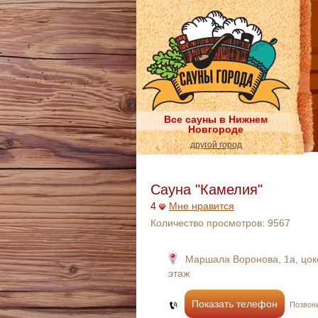
Все сауны в Нижнем
Новгороде
другой город
Сауна "Камелия"
4
Мне нравится
Количество просмотров:
9567
Маршала Воронова, 1а, цо
этаж
Показать телефон
Позвони