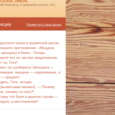
с-отель "Николь"
ний Новгород, Сормовское шоссе, 15А,
Акции
Разместить свою акцию
 русского языка в грузинской школе.
пишите претложение. «Мущина
 шенщину в бане». Теперь
ерите его по частям предложения.
т ты, Гоги!
чего тут разбирать! Шенщина —
ежащее, мущина — надлежащее, а
 — предлог!
дись, Гоги, четыре.
 (выхватывая кинжал): — Пачиму
ре, пачиму нэ пять?!
таму что баня в данном случае —
редлог, а местоимения!